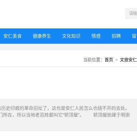
安仁美食
健康养生
文化知识
情感
招聘
留
当前位置：
首页
>
文旅安仁
历史印痕的革命旧址了，这也是安仁人民怎么也绕不开的去处。
门所在，所以当地老百姓都叫它“轿顶屋”。 轿顶屋始建于明崇