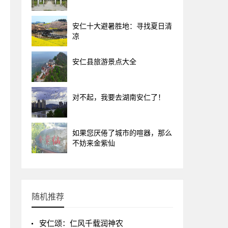
安仁十大避暑胜地：寻找夏日清
凉
安仁县旅游景点大全
对不起，我要去湖南安仁了！
如果您厌倦了城市的喧器，那么
不妨来金紫仙
随机推荐
安仁颂：仁风千载润神农