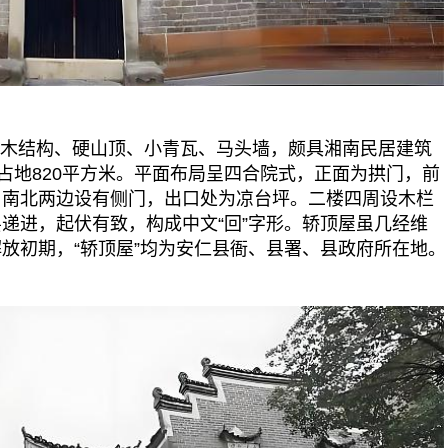
砖木结构、硬山顶、小青瓦、马头墙，颇具湘南民居建筑
占地820平方米。平面布局呈四合院式，正面为拱门，前
，南北两边设有侧门，出口处为凉台坪。二楼四周设木栏
递进，起伏有致，构成中文“回”字形。轿顶屋虽几经维
放初期，“轿顶屋”均为安仁县衙、县署、县政府所在地。