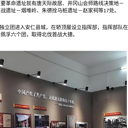
重要革命遗址就有唐天际故居、井冈山会师路线决策地－
战遗址－烟堆岭、朱德拴马桩遗址－赵家祠等17处。
四独立团进入安仁县城，在轿顶屋设立指挥部，指挥部队在
吴佩孚六个团，取得北伐首战大捷。