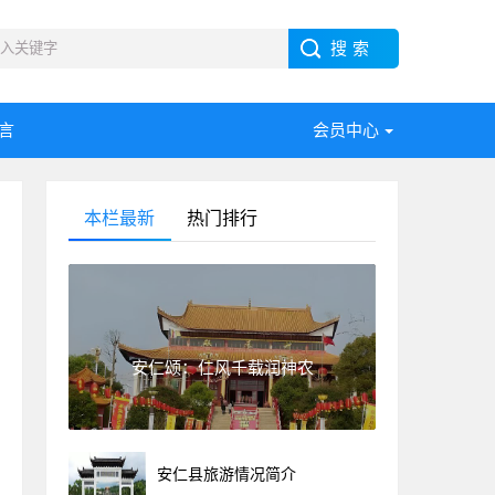
言
会员中心
本栏最新
热门排行
安仁颂：仁风千载润神农
安仁县旅游情况简介