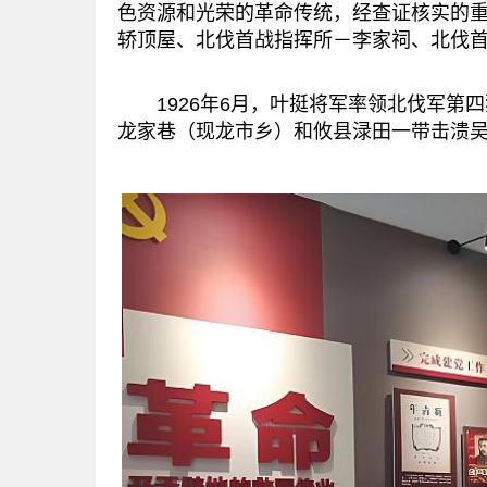
色资源和光荣的革命传统，经查证核实的
轿顶屋、北伐首战指挥所－李家祠、北伐首
1926年6月，叶挺将军率领北伐军第
龙家巷（现龙市乡）和攸县渌田一带击溃